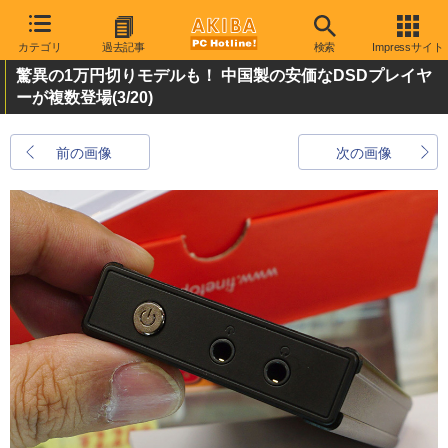
カテゴリ
過去記事
検索
Impressサイト
驚異の1万円切りモデルも！ 中国製の安価なDSDプレイヤ
ーが複数登場
(3/20)
前の画像
次の画像