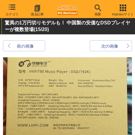
カテゴリ
過去記事
検索
Impressサイト
驚異の1万円切りモデルも！ 中国製の安価なDSDプレイヤ
ーが複数登場
(15/20)
前の画像
次の画像