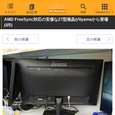
カテゴリ
過去記事
検索
Impressサイト
AMD FreeSync対応の安価な27型液晶がiiyamaから登場
(4/5)
前の画像
次の画像