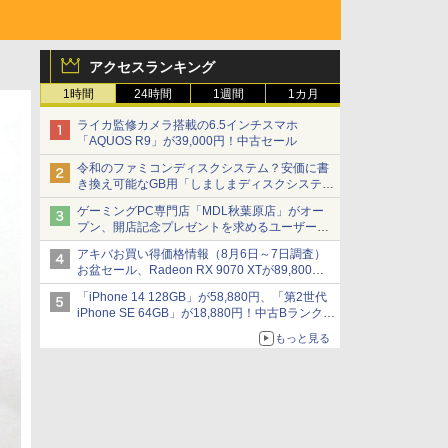
アクセスランキング
1時間
24時間
1週間
1カ月
ライカ監修カメラ搭載の6.5インチスマホ
「AQUOS R9」が39,000円！中古セール
令和のファミコンディスクシステム？安価に書
き換え可能なGB用「しましまディスクシステ
ム」
ゲーミングPC専門店「MDL秋葉原店」がオー
プン、開店記念プレゼントを求めるユーザーが
押し寄せ長蛇の列に
アキバお買い得価格情報（8月6日～7日調査）
お盆セール、Radeon RX 9070 XTが89,800
円、水平周波数24.8kHz対応の17型モニターが
「iPhone 14 128GB」が58,880円、「第2世代
9,801円、暑さ指数連動セール ほか
iPhone SE 64GB」が18,880円！中古Bランク品
セール
もっと見る