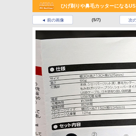
ひげ剃りや鼻毛カッターになるU
(5/7)
前の画像
次