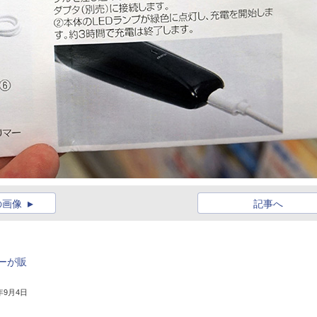
の画像
記事へ
ーが販
4年9月4日