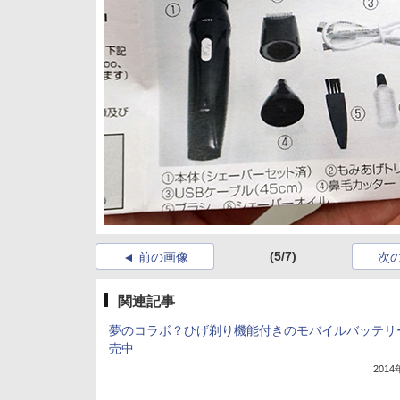
(5/7)
前の画像
次
関連記事
夢のコラボ？ひげ剃り機能付きのモバイルバッテリ
売中
201