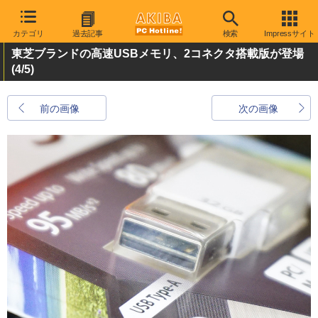
カテゴリ
過去記事
検索
Impressサイト
東芝ブランドの高速USBメモリ、2コネクタ搭載版が登場
(4/5)
前の画像
次の画像