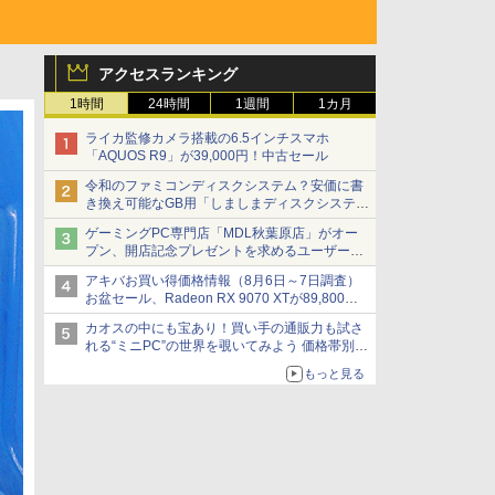
アクセスランキング
1時間
24時間
1週間
1カ月
ライカ監修カメラ搭載の6.5インチスマホ
「AQUOS R9」が39,000円！中古セール
令和のファミコンディスクシステム？安価に書
き換え可能なGB用「しましまディスクシステ
ム」
ゲーミングPC専門店「MDL秋葉原店」がオー
プン、開店記念プレゼントを求めるユーザーが
押し寄せ長蛇の列に
アキバお買い得価格情報（8月6日～7日調査）
お盆セール、Radeon RX 9070 XTが89,800
円、水平周波数24.8kHz対応の17型モニターが
カオスの中にも宝あり！買い手の通販力も試さ
9,801円、暑さ指数連動セール ほか
れる“ミニPC”の世界を覗いてみよう 価格帯別に
仕様や特徴を整理、11製品をピックアップ text
もっと見る
by 石川 ひさよし