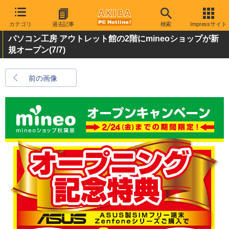
カテゴリ
過去記事
検索
Impressサイト
パソコン工房 アウトレット館の2階にmineoショップが新
規オープン
(7/7)
前の画像