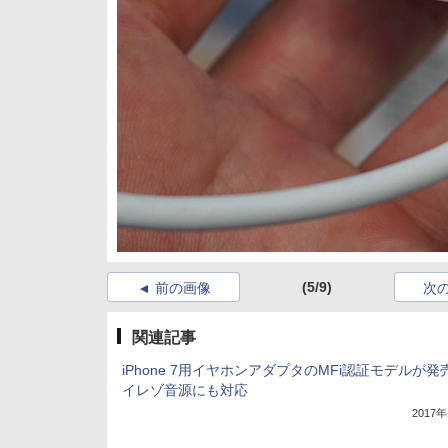
(5/9)
前の画像
次
関連記事
iPhone 7用イヤホンアダプタのMFi認証モデルが発
イレゾ音源にも対応
2017