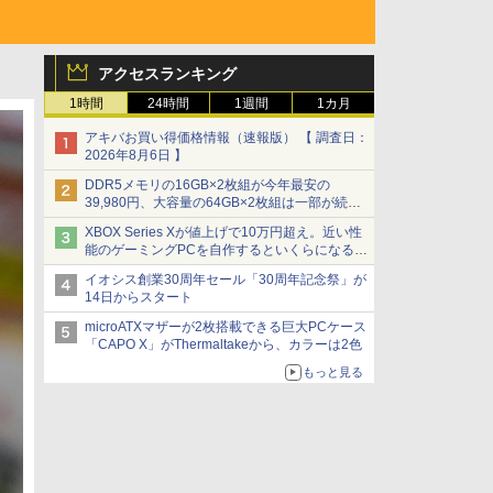
アクセスランキング
1時間
24時間
1週間
1カ月
アキバお買い得価格情報（速報版） 【 調査日：
2026年8月6日 】
DDR5メモリの16GB×2枚組が今年最安の
39,980円、大容量の64GB×2枚組は一部が続騰
[8月前半のメモリ価格]
XBOX Series Xが値上げで10万円超え。近い性
能のゲーミングPCを自作するといくらになる？
【石田賀津男の『酒の肴にPCゲーム』】
イオシス創業30周年セール「30周年記念祭」が
14日からスタート
microATXマザーが2枚搭載できる巨大PCケース
「CAPO X」がThermaltakeから、カラーは2色
もっと見る