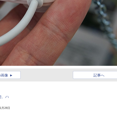
の画像
記事へ
売、ハ
年1月28日