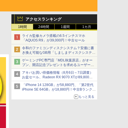
アクセスランキング
1時間
24時間
1週間
1カ月
ライカ監修カメラ搭載の6.5インチスマホ
「AQUOS R9」が39,000円！中古セール
令和のファミコンディスクシステム？安価に書
き換え可能なGB用「しましまディスクシステ
ム」
ゲーミングPC専門店「MDL秋葉原店」がオー
プン、開店記念プレゼントを求めるユーザーが
押し寄せ長蛇の列に
アキバお買い得価格情報（8月6日～7日調査）
お盆セール、Radeon RX 9070 XTが89,800
円、水平周波数24.8kHz対応の17型モニターが
「iPhone 14 128GB」が58,880円、「第2世代
9,801円、暑さ指数連動セール ほか
iPhone SE 64GB」が18,880円！中古Bランク品
セール
もっと見る