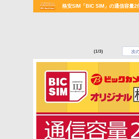
格安SIM「BIC SIM」の通信容
(1/3)
次