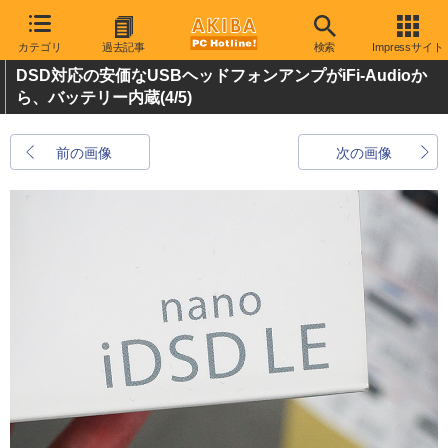
カテゴリ
過去記事
検索
Impressサイト
DSD対応の安価なUSBヘッドフォンアンプがiFi-Audioか
ら、バッテリー内蔵
(4/5)
前の画像
次の画像