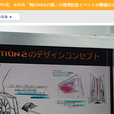
グPC化、ASUS「例のVGAの箱」の発売記念イベントが開催
(11
の画像