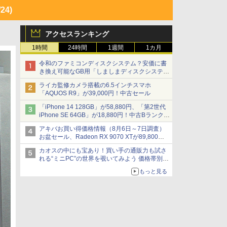
/24)
アクセスランキング
1時間
24時間
1週間
1カ月
令和のファミコンディスクシステム？安価に書
き換え可能なGB用「しましまディスクシステ
ム」
ライカ監修カメラ搭載の6.5インチスマホ
「AQUOS R9」が39,000円！中古セール
「iPhone 14 128GB」が58,880円、「第2世代
iPhone SE 64GB」が18,880円！中古Bランク品
セール
アキバお買い得価格情報（8月6日～7日調査）
お盆セール、Radeon RX 9070 XTが89,800
円、水平周波数24.8kHz対応の17型モニターが
カオスの中にも宝あり！買い手の通販力も試さ
9,801円、暑さ指数連動セール ほか
れる“ミニPC”の世界を覗いてみよう 価格帯別に
仕様や特徴を整理、11製品をピックアップ text
もっと見る
by 石川 ひさよし