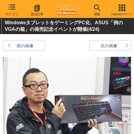
カテゴリ
過去記事
検索
Impressサイト
WindowsタブレットをゲーミングPC化、ASUS「例の
VGAの箱」の発売記念イベントが開催
(4/24)
前の画像
次の画像