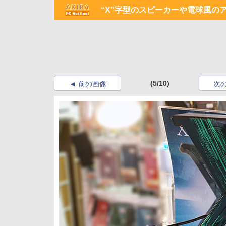
“X”字型のスピーカーや電球風の
(5/10)
前の画像
次