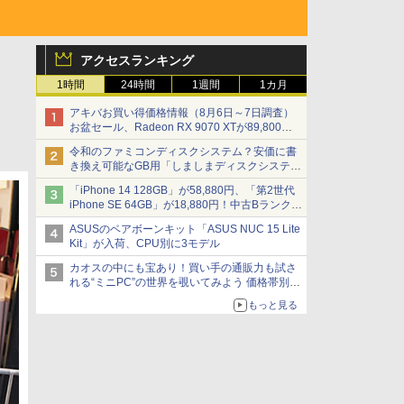
アクセスランキング
1時間
24時間
1週間
1カ月
アキバお買い得価格情報（8月6日～7日調査）
お盆セール、Radeon RX 9070 XTが89,800
円、水平周波数24.8kHz対応の17型モニターが
令和のファミコンディスクシステム？安価に書
9,801円、暑さ指数連動セール ほか
き換え可能なGB用「しましまディスクシステ
ム」
「iPhone 14 128GB」が58,880円、「第2世代
iPhone SE 64GB」が18,880円！中古Bランク品
セール
ASUSのベアボーンキット「ASUS NUC 15 Lite
Kit」が入荷、CPU別に3モデル
カオスの中にも宝あり！買い手の通販力も試さ
れる“ミニPC”の世界を覗いてみよう 価格帯別に
仕様や特徴を整理、11製品をピックアップ text
もっと見る
by 石川 ひさよし