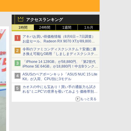
アクセスランキング
1時間
24時間
1週間
1カ月
アキバお買い得価格情報（8月6日～7日調査）
お盆セール、Radeon RX 9070 XTが89,800
円、水平周波数24.8kHz対応の17型モニターが
令和のファミコンディスクシステム？安価に書
9,801円、暑さ指数連動セール ほか
き換え可能なGB用「しましまディスクシステ
ム」
「iPhone 14 128GB」が58,880円、「第2世代
iPhone SE 64GB」が18,880円！中古Bランク品
セール
ASUSのベアボーンキット「ASUS NUC 15 Lite
Kit」が入荷、CPU別に3モデル
カオスの中にも宝あり！買い手の通販力も試さ
れる“ミニPC”の世界を覗いてみよう 価格帯別に
仕様や特徴を整理、11製品をピックアップ text
もっと見る
by 石川 ひさよし