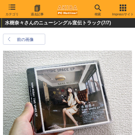
カテゴリ
過去記事
検索
Impressサイト
水樹奈々さんのニューシングル宣伝トラック
(7/7)
前の画像