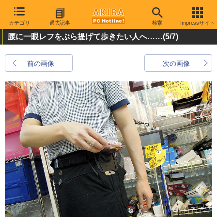
カテゴリ
過去記事
検索
Impressサイト
腰に一眼レフをぶら提げて歩きたい人へ……
(5/7)
前の画像
次の画像