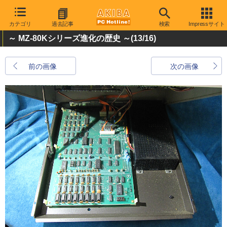
カテゴリ
過去記事
検索
Impressサイト
～ MZ-80Kシリーズ進化の歴史 ～
(13/16)
前の画像
次の画像