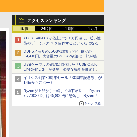
アクセスランキング
1時間
24時間
1週間
1カ月
XBOX Series Xが値上げで10万円超え。近い性
能のゲーミングPCを自作するといくらになる？
【石田賀津男の『酒の肴にPCゲーム』】
DDR5メモリの16GB×2枚組が今年最安の
39,980円、大容量の64GB×2枚組は一部が続騰
[8月前半のメモリ価格]
USBケーブルの確認に特化した「USB Cable
Checker Lite」が登場、必要な機能を凝縮しコ
ンパクトに 7日発売
イオシス創業30周年セール「30周年記念祭」が
14日からスタート
Ryzenが上昇から一転して値下がり、「Ryzen
7 7700X3D」は45,800円に急落し「Ryzen 7
7800X3D」との価格逆転解消 [8月前半のCPU
もっと見る
価格]