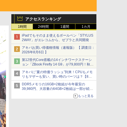
アクセスランキング
1時間
24時間
1週間
1カ月
iPadでもそのまま使えるボールペン「STYLUS
2WAY」がエレコムから、ゼブラと共同開発
アキバお買い得価格情報（速報版） 【 調査日：
2026年8月6日 】
第12世代Core搭載の14インチワークステーシ
ョン「ZBook Firefly 14 G9」が79,800円！秋葉
原で中古PCセール
アキバに“夏の特価ラッシュ”到来！CPUもメモ
リもマザーも安い、買い時のパーツは？【8月7
日(金)22時配信】
DDR5メモリの16GB×2枚組が今年最安の
39,980円、大容量の64GB×2枚組は一部が続騰
[8月前半のメモリ価格]
もっと見る