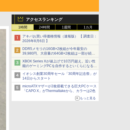
アクセスランキング
1時間
24時間
1週間
1カ月
アキバお買い得価格情報（速報版） 【 調査日：
2026年8月6日 】
DDR5メモリの16GB×2枚組が今年最安の
39,980円、大容量の64GB×2枚組は一部が続騰
[8月前半のメモリ価格]
XBOX Series Xが値上げで10万円超え。近い性
能のゲーミングPCを自作するといくらになる？
【石田賀津男の『酒の肴にPCゲーム』】
イオシス創業30周年セール「30周年記念祭」が
14日からスタート
microATXマザーが2枚搭載できる巨大PCケース
「CAPO X」がThermaltakeから、カラーは2色
もっと見る