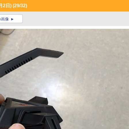
月2日)
(29/32)
の画像