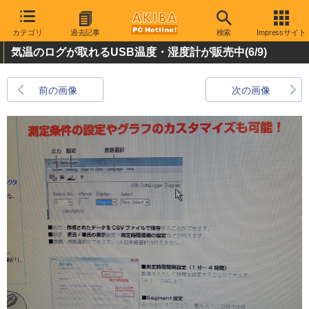
カテゴリ
過去記事
検索
Impressサイト
気温のログが取れるUSB温度・湿度計が販売中
(6/9)
前の画像
次の画像