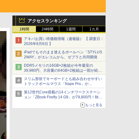
アクセスランキング
1時間
24時間
1週間
1カ月
アキバお買い得価格情報（速報版） 【 調査日：
2026年8月6日 】
iPadでもそのまま使えるボールペン「STYLUS
2WAY」がエレコムから、ゼブラと共同開発
DDR5メモリの16GB×2枚組が今年最安の
39,980円、大容量の64GB×2枚組は一部が続騰
[8月前半のメモリ価格]
スリム形状でキーボードとも組み合わせやすい
トラックボールマウス「Nape Pro」が
Keychronから
第12世代Core搭載の14インチワークステーシ
ョン「ZBook Firefly 14 G9」が79,800円！秋葉
原で中古PCセール
もっと見る