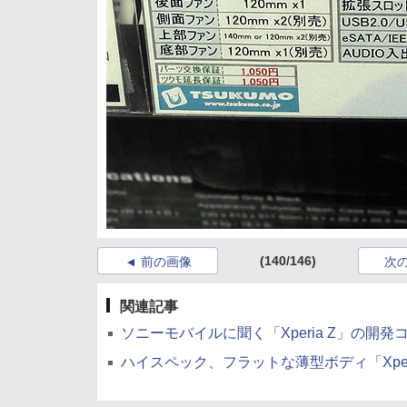
(140/146)
前の画像
次
関連記事
ソニーモバイルに聞く「Xperia Z」の開発コ
ハイスペック、フラットな薄型ボディ「Xperia Z