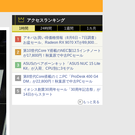
アクセスランキング
1時間
24時間
1週間
1カ月
アキバお買い得価格情報（8月6日～7日調査）
お盆セール、Radeon RX 9070 XTが89,800
円、水平周波数24.8kHz対応の17型モニターが
第10世代Core Y搭載のNEC製12.5インチノート
9,801円、暑さ指数連動セール ほか
が17,800円！秋葉原で中古PCセール
ASUSのベアボーンキット「ASUS NUC 15 Lite
Kit」が入荷、CPU別に3モデル
第8世代Core搭載のミニPC「ProDesk 400 G4
DM」が22,800円！秋葉原で中古PCセール
イオシス創業30周年セール「30周年記念祭」が
14日からスタート
もっと見る