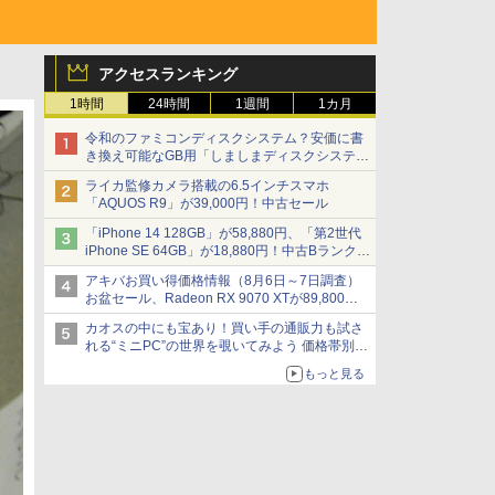
アクセスランキング
1時間
24時間
1週間
1カ月
令和のファミコンディスクシステム？安価に書
き換え可能なGB用「しましまディスクシステ
ム」
ライカ監修カメラ搭載の6.5インチスマホ
「AQUOS R9」が39,000円！中古セール
「iPhone 14 128GB」が58,880円、「第2世代
iPhone SE 64GB」が18,880円！中古Bランク品
セール
アキバお買い得価格情報（8月6日～7日調査）
お盆セール、Radeon RX 9070 XTが89,800
円、水平周波数24.8kHz対応の17型モニターが
カオスの中にも宝あり！買い手の通販力も試さ
9,801円、暑さ指数連動セール ほか
れる“ミニPC”の世界を覗いてみよう 価格帯別に
仕様や特徴を整理、11製品をピックアップ text
もっと見る
by 石川 ひさよし