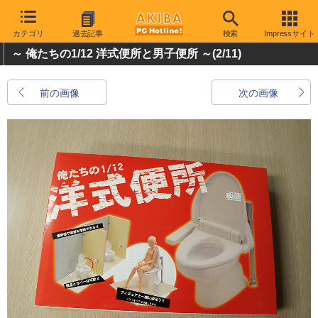
カテゴリ
過去記事
検索
Impressサイト
～ 俺たちの1/12 洋式便所と男子便所 ～
(2/11)
前の画像
次の画像