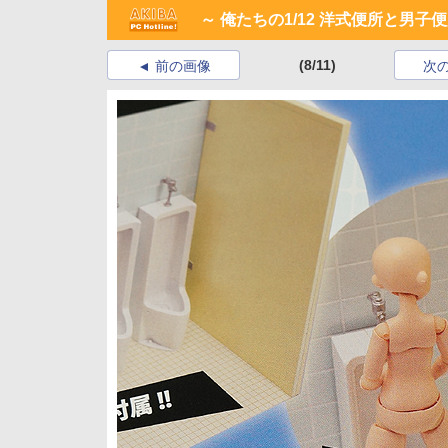
～ 俺たちの1/12 洋式便所と男子便
(8/11)
前の画像
次