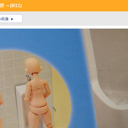
所 ～
(8/11)
の画像