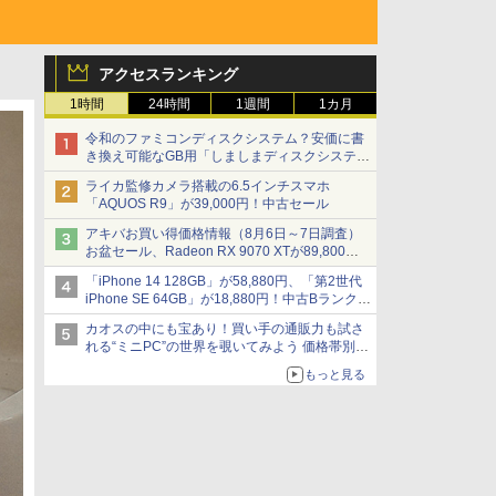
アクセスランキング
1時間
24時間
1週間
1カ月
令和のファミコンディスクシステム？安価に書
き換え可能なGB用「しましまディスクシステ
ム」
ライカ監修カメラ搭載の6.5インチスマホ
「AQUOS R9」が39,000円！中古セール
アキバお買い得価格情報（8月6日～7日調査）
お盆セール、Radeon RX 9070 XTが89,800
円、水平周波数24.8kHz対応の17型モニターが
「iPhone 14 128GB」が58,880円、「第2世代
9,801円、暑さ指数連動セール ほか
iPhone SE 64GB」が18,880円！中古Bランク品
セール
カオスの中にも宝あり！買い手の通販力も試さ
れる“ミニPC”の世界を覗いてみよう 価格帯別に
仕様や特徴を整理、11製品をピックアップ text
もっと見る
by 石川 ひさよし