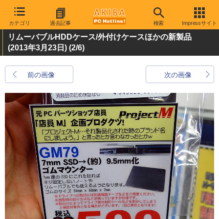
カテゴリ
過去記事
検索
Impressサイト
リムーバブルHDDケース/外付けケースほかの新製品
(2013年3月23日)
(2/6)
前の画像
次の画像