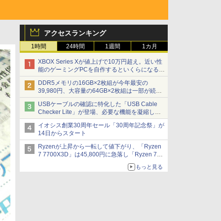
アクセスランキング
1時間
24時間
1週間
1カ月
XBOX Series Xが値上げで10万円超え。近い性
能のゲーミングPCを自作するといくらになる？
【石田賀津男の『酒の肴にPCゲーム』】
DDR5メモリの16GB×2枚組が今年最安の
39,980円、大容量の64GB×2枚組は一部が続騰
[8月前半のメモリ価格]
USBケーブルの確認に特化した「USB Cable
Checker Lite」が登場、必要な機能を凝縮しコ
ンパクトに 7日発売
イオシス創業30周年セール「30周年記念祭」が
14日からスタート
Ryzenが上昇から一転して値下がり、「Ryzen
7 7700X3D」は45,800円に急落し「Ryzen 7
7800X3D」との価格逆転解消 [8月前半のCPU
もっと見る
価格]