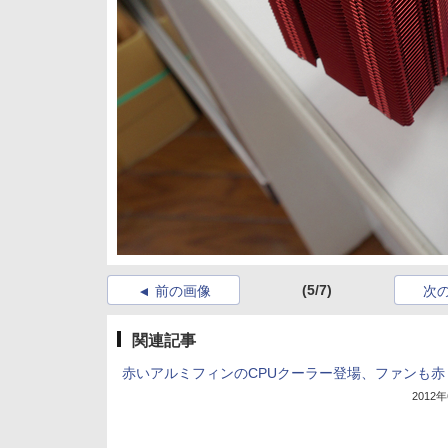
(5/7)
前の画像
次
関連記事
赤いアルミフィンのCPUクーラー登場、ファンも赤
2012