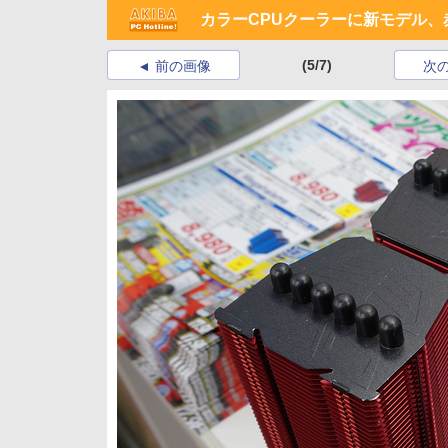
カラーCPUクーラーに新モデル、
(5/7)
前の画像
次