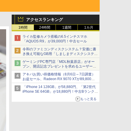
アクセスランキング
1時間
24時間
1週間
1カ月
ライカ監修カメラ搭載の6.5インチスマホ
「AQUOS R9」が39,000円！中古セール
令和のファミコンディスクシステム？安価に書
き換え可能なGB用「しましまディスクシステ
ム」
ゲーミングPC専門店「MDL秋葉原店」がオー
プン、開店記念プレゼントを求めるユーザーが
押し寄せ長蛇の列に
アキバお買い得価格情報（8月6日～7日調査）
お盆セール、Radeon RX 9070 XTが89,800
円、水平周波数24.8kHz対応の17型モニターが
「iPhone 14 128GB」が58,880円、「第2世代
9,801円、暑さ指数連動セール ほか
iPhone SE 64GB」が18,880円！中古Bランク品
セール
もっと見る