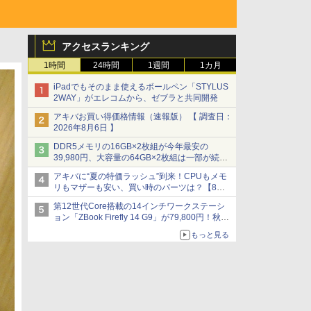
アクセスランキング
1時間
24時間
1週間
1カ月
iPadでもそのまま使えるボールペン「STYLUS
2WAY」がエレコムから、ゼブラと共同開発
アキバお買い得価格情報（速報版） 【 調査日：
2026年8月6日 】
DDR5メモリの16GB×2枚組が今年最安の
39,980円、大容量の64GB×2枚組は一部が続騰
[8月前半のメモリ価格]
アキバに“夏の特価ラッシュ”到来！CPUもメモ
リもマザーも安い、買い時のパーツは？【8月7
日(金)22時配信】
第12世代Core搭載の14インチワークステーシ
ョン「ZBook Firefly 14 G9」が79,800円！秋葉
原で中古PCセール
もっと見る