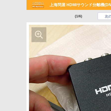
上海問屋 HDMIサウンド分離機(DN-8
(1/6)
次