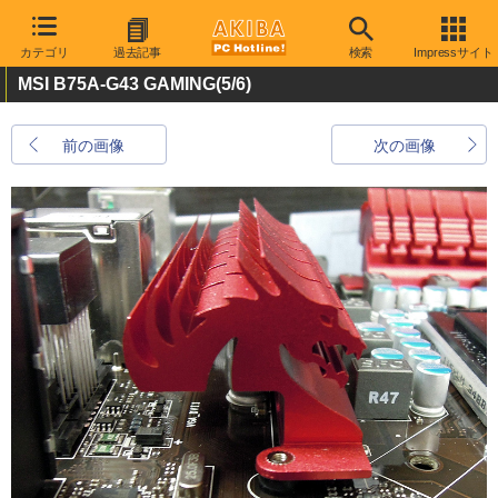
カテゴリ
過去記事
検索
Impressサイト
MSI B75A-G43 GAMING
(5/6)
前の画像
次の画像