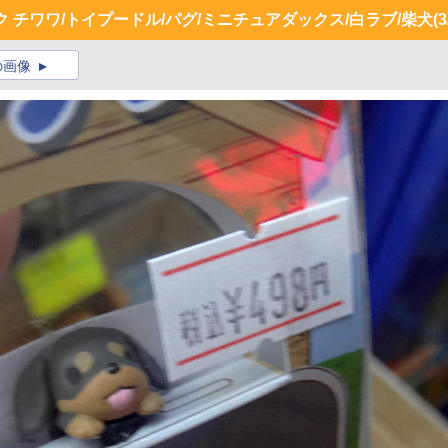
ャック チワワ/トイプードル/パグ/ミニチュアダックス/白ラブ/柴犬
(3
の画像