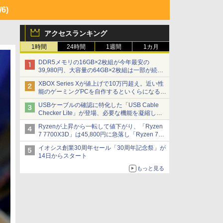
/6)
アクセスランキング
1時間
24時間
1週間
1カ月
DDR5メモリの16GB×2枚組が今年最安の
39,980円、大容量の64GB×2枚組は一部が続騰
[8月前半のメモリ価格]
XBOX Series Xが値上げで10万円超え。近い性
能のゲーミングPCを自作するといくらになる？
【石田賀津男の『酒の肴にPCゲーム』】
USBケーブルの確認に特化した「USB Cable
Checker Lite」が登場、必要な機能を凝縮しコ
ンパクトに 7日発売
Ryzenが上昇から一転して値下がり、「Ryzen
7 7700X3D」は45,800円に急落し「Ryzen 7
7800X3D」との価格逆転解消 [8月前半のCPU
イオシス創業30周年セール「30周年記念祭」が
価格]
14日からスタート
もっと見る