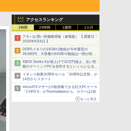
アクセスランキング
1時間
24時間
1週間
1カ月
アキバお買い得価格情報（速報版） 【 調査日：
2026年8月6日 】
DDR5メモリの16GB×2枚組が今年最安の
39,980円、大容量の64GB×2枚組は一部が続騰
[8月前半のメモリ価格]
XBOX Series Xが値上げで10万円超え。近い性
能のゲーミングPCを自作するといくらになる？
【石田賀津男の『酒の肴にPCゲーム』】
イオシス創業30周年セール「30周年記念祭」が
14日からスタート
microATXマザーが2枚搭載できる巨大PCケース
「CAPO X」がThermaltakeから、カラーは2色
もっと見る