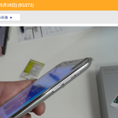
月18日)
(91/271)
の画像