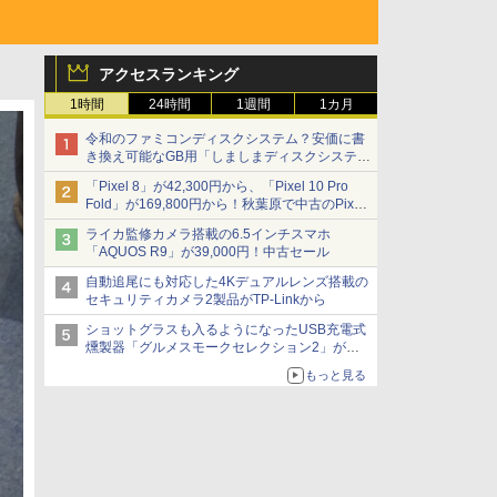
アクセスランキング
1時間
24時間
1週間
1カ月
令和のファミコンディスクシステム？安価に書
き換え可能なGB用「しましまディスクシステ
ム」
「Pixel 8」が42,300円から、「Pixel 10 Pro
Fold」が169,800円から！秋葉原で中古のPixel
シリーズがお買い得
ライカ監修カメラ搭載の6.5インチスマホ
「AQUOS R9」が39,000円！中古セール
自動追尾にも対応した4Kデュアルレンズ搭載の
セキュリティカメラ2製品がTP-Linkから
ショットグラスも入るようになったUSB充電式
燻製器「グルメスモークセレクション2」がサ
ンコーから
もっと見る