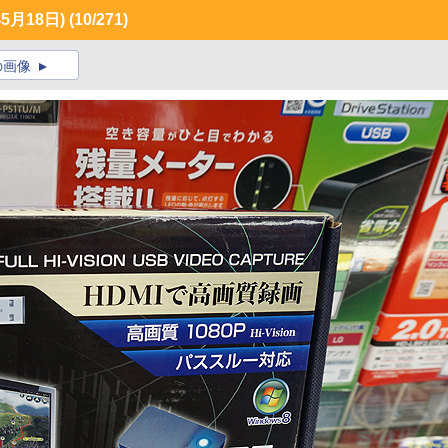
月18日)
(10/271)
の画像