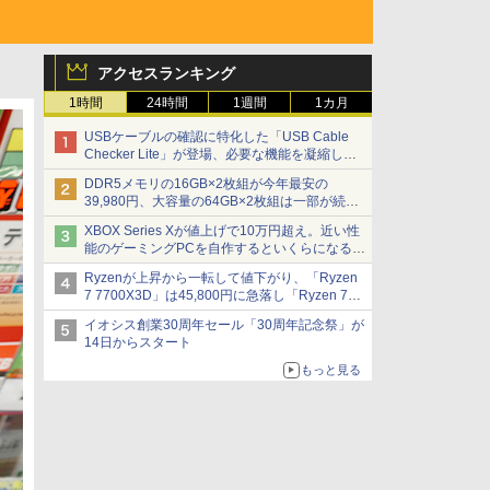
アクセスランキング
1時間
24時間
1週間
1カ月
USBケーブルの確認に特化した「USB Cable
Checker Lite」が登場、必要な機能を凝縮しコ
ンパクトに 7日発売
DDR5メモリの16GB×2枚組が今年最安の
39,980円、大容量の64GB×2枚組は一部が続騰
[8月前半のメモリ価格]
XBOX Series Xが値上げで10万円超え。近い性
能のゲーミングPCを自作するといくらになる？
【石田賀津男の『酒の肴にPCゲーム』】
Ryzenが上昇から一転して値下がり、「Ryzen
7 7700X3D」は45,800円に急落し「Ryzen 7
7800X3D」との価格逆転解消 [8月前半のCPU
イオシス創業30周年セール「30周年記念祭」が
価格]
14日からスタート
もっと見る