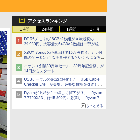
アクセスランキング
1時間
24時間
1週間
1カ月
DDR5メモリの16GB×2枚組が今年最安の
39,980円、大容量の64GB×2枚組は一部が続騰
[8月前半のメモリ価格]
XBOX Series Xが値上げで10万円超え。近い性
能のゲーミングPCを自作するといくらになる？
【石田賀津男の『酒の肴にPCゲーム』】
イオシス創業30周年セール「30周年記念祭」が
14日からスタート
USBケーブルの確認に特化した「USB Cable
Checker Lite」が登場、必要な機能を凝縮しコ
ンパクトに 7日発売
Ryzenが上昇から一転して値下がり、「Ryzen
7 7700X3D」は45,800円に急落し「Ryzen 7
7800X3D」との価格逆転解消 [8月前半のCPU
もっと見る
価格]