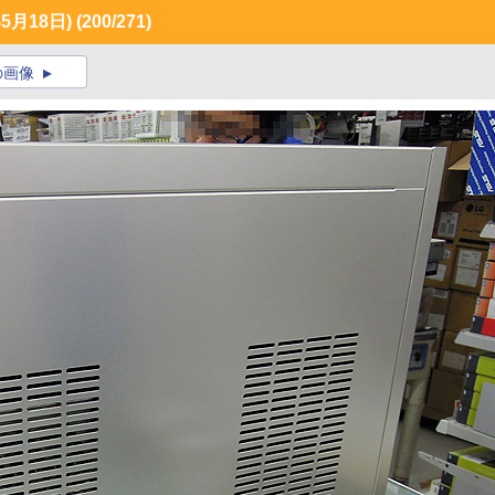
月18日)
(200/271)
の画像