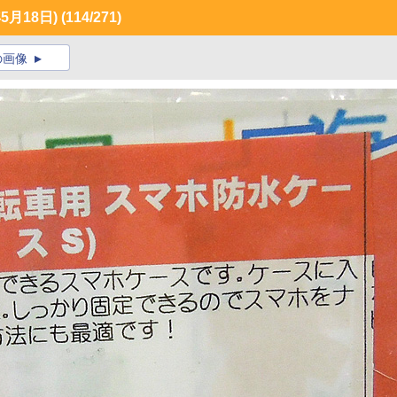
月18日)
(114/271)
の画像