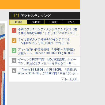
アクセスランキング
1時間
24時間
1週間
1カ月
令和のファミコンディスクシステム？安価に書
き換え可能なGB用「しましまディスクシステ
ム」
ライカ監修カメラ搭載の6.5インチスマホ
「AQUOS R9」が39,000円！中古セール
アキバお買い得価格情報（8月6日～7日調査）
お盆セール、Radeon RX 9070 XTが89,800
円、水平周波数24.8kHz対応の17型モニターが
ゲーミングPC専門店「MDL秋葉原店」がオー
9,801円、暑さ指数連動セール ほか
プン、開店記念プレゼントを求めるユーザーが
押し寄せ長蛇の列に
「iPhone 14 128GB」が58,880円、「第2世代
iPhone SE 64GB」が18,880円！中古Bランク品
セール
もっと見る