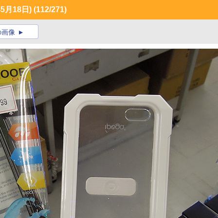
月18日)
(112/271)
の画像