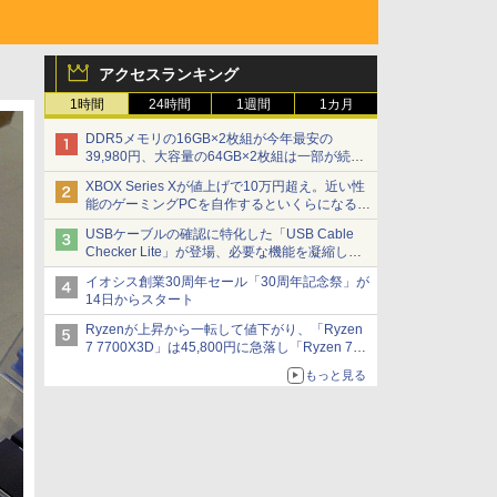
アクセスランキング
1時間
24時間
1週間
1カ月
DDR5メモリの16GB×2枚組が今年最安の
39,980円、大容量の64GB×2枚組は一部が続騰
[8月前半のメモリ価格]
XBOX Series Xが値上げで10万円超え。近い性
能のゲーミングPCを自作するといくらになる？
【石田賀津男の『酒の肴にPCゲーム』】
USBケーブルの確認に特化した「USB Cable
Checker Lite」が登場、必要な機能を凝縮しコ
ンパクトに 7日発売
イオシス創業30周年セール「30周年記念祭」が
14日からスタート
Ryzenが上昇から一転して値下がり、「Ryzen
7 7700X3D」は45,800円に急落し「Ryzen 7
7800X3D」との価格逆転解消 [8月前半のCPU
もっと見る
価格]