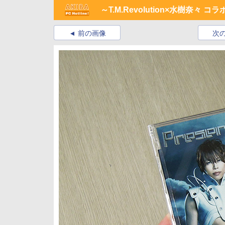
～T.M.Revolution×水樹奈々 
前の画像
次