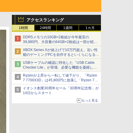
アクセスランキング
1時間
24時間
1週間
1カ月
DDR5メモリの16GB×2枚組が今年最安の
39,980円、大容量の64GB×2枚組は一部が続騰
[8月前半のメモリ価格]
XBOX Series Xが値上げで10万円超え。近い性
能のゲーミングPCを自作するといくらになる？
【石田賀津男の『酒の肴にPCゲーム』】
USBケーブルの確認に特化した「USB Cable
Checker Lite」が登場、必要な機能を凝縮しコ
ンパクトに 7日発売
Ryzenが上昇から一転して値下がり、「Ryzen
7 7700X3D」は45,800円に急落し「Ryzen 7
7800X3D」との価格逆転解消 [8月前半のCPU
イオシス創業30周年セール「30周年記念祭」が
価格]
14日からスタート
もっと見る