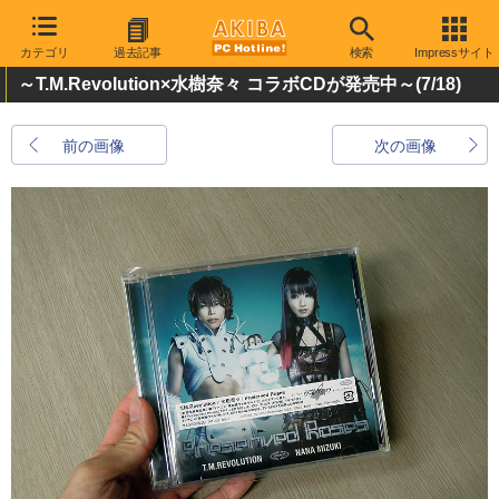
カテゴリ
過去記事
検索
Impressサイト
～T.M.Revolution×水樹奈々 コラボCDが発売中～
(7/18)
前の画像
次の画像