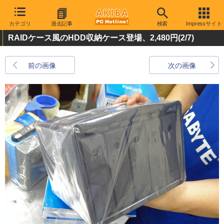
カテゴリ
過去記事
検索
Impressサイト
RAIDケース風のHDD収納ケース登場、2,480円
(2/7)
前の画像
次の画像