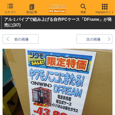
カテゴリ
過去記事
検索
Impressサイト
アルミパイプで組み上げる自作PCケース「DFrame」が発
売に
(3/7)
前の画像
次の画像