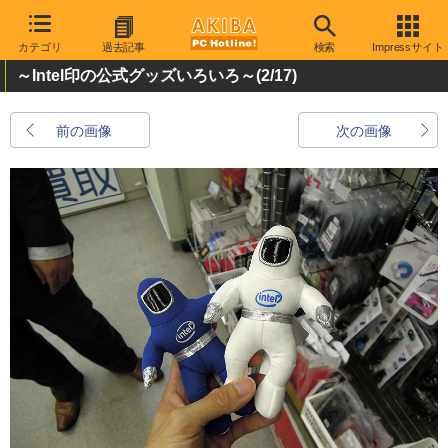
カテゴリ
過去記事
検索
Impressサイト
～Intel印の公式グッズいろいろ～
(2/17)
前の画像
次の画像