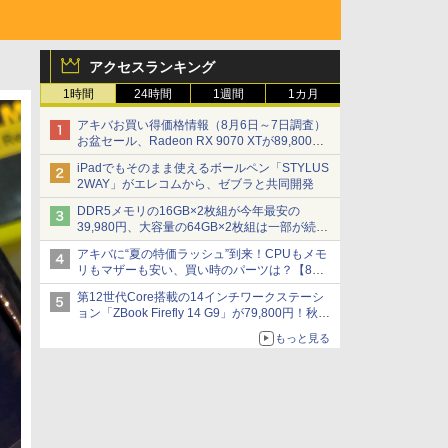
アクセスランキング
1時間
24時間
1週間
1カ月
アキバお買い得価格情報（8月6日～7日調査）
お盆セール、Radeon RX 9070 XTが89,800
円、水平周波数24.8kHz対応の17型モニターが
iPadでもそのまま使えるボールペン「STYLUS
9,801円、暑さ指数連動セール ほか
2WAY」がエレコムから、ゼブラと共同開発
DDR5メモリの16GB×2枚組が今年最安の
39,980円、大容量の64GB×2枚組は一部が続騰
[8月前半のメモリ価格]
アキバに“夏の特価ラッシュ”到来！CPUもメモ
リもマザーも安い、買い時のパーツは？【8月7
日(金)22時配信】
第12世代Core搭載の14インチワークステーシ
ョン「ZBook Firefly 14 G9」が79,800円！秋葉
原で中古PCセール
もっと見る