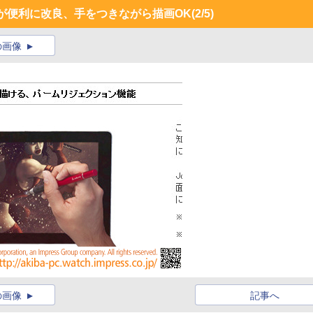
スが便利に改良、手をつきながら描画OK
(2/5)
の画像
の画像
記事へ