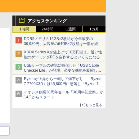
アクセスランキング
1時間
24時間
1週間
1カ月
DDR5メモリの16GB×2枚組が今年最安の
39,980円、大容量の64GB×2枚組は一部が続騰
[8月前半のメモリ価格]
XBOX Series Xが値上げで10万円超え。近い性
能のゲーミングPCを自作するといくらになる？
【石田賀津男の『酒の肴にPCゲーム』】
USBケーブルの確認に特化した「USB Cable
Checker Lite」が登場、必要な機能を凝縮しコ
ンパクトに 7日発売
Ryzenが上昇から一転して値下がり、「Ryzen
7 7700X3D」は45,800円に急落し「Ryzen 7
7800X3D」との価格逆転解消 [8月前半のCPU
イオシス創業30周年セール「30周年記念祭」が
価格]
14日からスタート
もっと見る