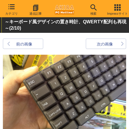
カテゴリ
過去記事
検索
Impressサイト
～キーボード風デザインの置き時計、QWERTY配列も再現
～
(2/10)
前の画像
次の画像