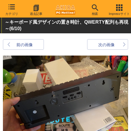
カテゴリ
過去記事
検索
Impressサイト
～キーボード風デザインの置き時計、QWERTY配列も再現
～
(6/10)
前の画像
次の画像