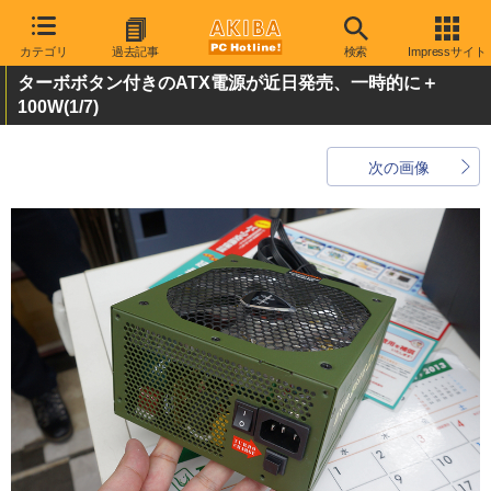
カテゴリ
過去記事
検索
Impressサイト
ターボボタン付きのATX電源が近日発売、一時的に＋
100W
(1/7)
次の画像