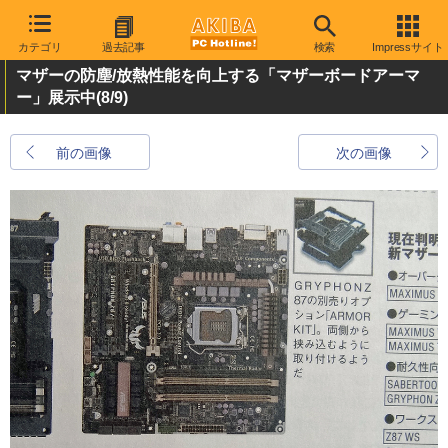
カテゴリ
過去記事
検索
Impressサイト
マザーの防塵/放熱性能を向上する「マザーボードアーマ
ー」展示中
(8/9)
前の画像
次の画像