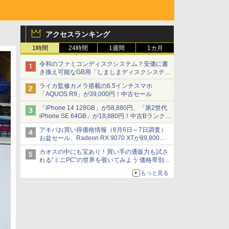
アクセスランキング
1時間
24時間
1週間
1カ月
令和のファミコンディスクシステム？安価に書
き換え可能なGB用「しましまディスクシステ
ム」
ライカ監修カメラ搭載の6.5インチスマホ
「AQUOS R9」が39,000円！中古セール
「iPhone 14 128GB」が58,880円、「第2世代
iPhone SE 64GB」が18,880円！中古Bランク品
セール
アキバお買い得価格情報（8月6日～7日調査）
お盆セール、Radeon RX 9070 XTが89,800
円、水平周波数24.8kHz対応の17型モニターが
カオスの中にも宝あり！買い手の通販力も試さ
9,801円、暑さ指数連動セール ほか
れる“ミニPC”の世界を覗いてみよう 価格帯別に
仕様や特徴を整理、11製品をピックアップ text
もっと見る
by 石川 ひさよし