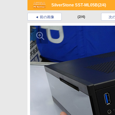
SilverStone SST-ML05B
(2/4)
(2/4)
前の画像
次